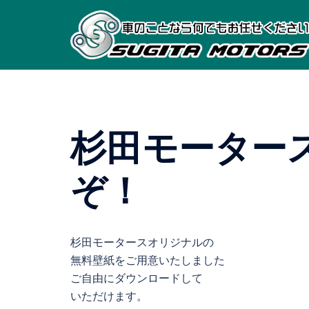
コ
ン
テ
ン
ツ
へ
ス
杉田モーター
キ
ッ
プ
ぞ！
杉田モータースオリジナルの
無料壁紙をご用意いたしました
ご自由にダウンロードして
いただけます。