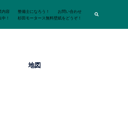
業内容
整備士になろう！
お問い合わせ
検
索
集中！
杉田モータース無料壁紙をどうぞ！
地図